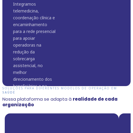
Integramos
telemedicina,
coordenação clínica e
encaminhamento
para a rede presencial
para apoiar
operadoras na
redução da
sobrecarga
assistencial, no
melhor
direcionamento dos
beneficiários e na
SOLUÇÕES PARA DIFERENTES MODELOS DE OPERAÇÃO EM
otimização dos
SAÚDE
Soluções
Gestão de risco
Cuidado
Saúde digital
Nossa plataforma se adapta à
realidade de cada
custos assistenciais.
completas para
e cuidado
contínuo com
para ampliar o
organização
a gestão da
contínuo com
integração
acesso e
Ver solução para
arrow_forward
saúde nas
inteligência em
entre o digital e
fortalecer a rede
Operadoras
empresas
saúde digital
o presencial
pública
Da telemedicina ao
Integramos
Apoiamos hospitais e
Apoiamos governos