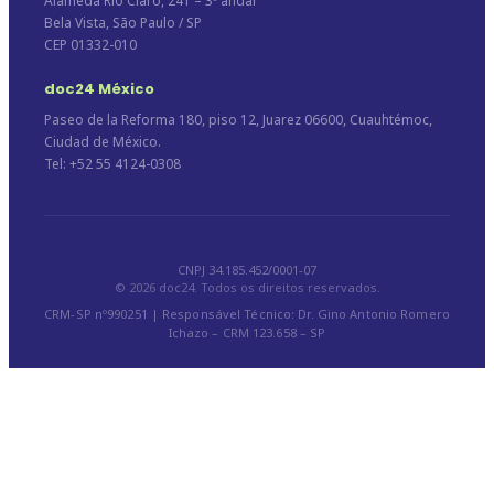
Alameda Rio Claro, 241 – 3º andar
Bela Vista, São Paulo / SP
CEP 01332-010
doc24 México
Paseo de la Reforma 180, piso 12, Juarez 06600, Cuauhtémoc,
Ciudad de México.
Tel: +52 55 4124-0308
CNPJ 34.185.452/0001-07
© 2026 doc24. Todos os direitos reservados.
CRM-SP nº990251 | Responsável Técnico: Dr. Gino Antonio Romero
Ichazo – CRM 123.658 – SP