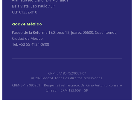
Alameda Rio Claro, 241 – 3º andar
Bela Vista, São Paulo / SP
CEP 01332-010
doc24 México
Paseo de la Reforma 180, piso 12, Juarez 06600, Cuauhtémoc,
Ciudad de México.
Tel: +52 55 4124-0308
CNPJ 34.185.452/0001-07
© 2026 doc24. Todos os direitos reservados.
CRM-SP nº990251 | Responsável Técnico: Dr. Gino Antonio Romero
Ichazo – CRM 123.658 – SP