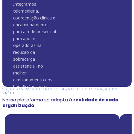
Integramos
telemedicina,
coordenação clínica e
encaminhamento
para a rede presencial
para apoiar
operadoras na
redução da
sobrecarga
assistencial, no
melhor
direcionamento dos
beneficiários e na
SOLUÇÕES PARA DIFERENTES MODELOS DE OPERAÇÃO EM
otimização dos
SAÚDE
Soluções
Gestão de risco
Cuidado
Saúde digital
Nossa plataforma se adapta à
realidade de cada
custos assistenciais.
completas para
e cuidado
contínuo com
para ampliar o
organização
a gestão da
contínuo com
integração
acesso e
Ver solução para
arrow_forward
saúde nas
inteligência em
entre o digital e
fortalecer a rede
Operadoras
empresas
saúde digital
o presencial
pública
Da telemedicina ao
Integramos
Apoiamos hospitais e
Apoiamos governos