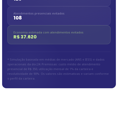
Atendimentos presenciais evitados
108
Economia estimada com atendimentos evitados
R$ 37.620
* Simulação baseada em médias de mercado (ANS e IESS) e dados
operacionais da doc24. Premissas: custo médio de atendimento
presencial de R$ 350, utilização mensal de 1% da carteira e
resolutividade de 90%. Os valores são estimativas e variam conforme
o perfil da carteira.