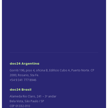
doc24 Argentina
Gorriti 196, piso 4, oficina B, Edificio Cubo A, Puerto Norte. CP
2000, Rosario, Sta Fe.
+54 9 341 777 8946
doc24 Brasil
Alameda Rio Claro, 241 – 3º andar
Bela Vista, São Paulo / SP
CEP 01332-010