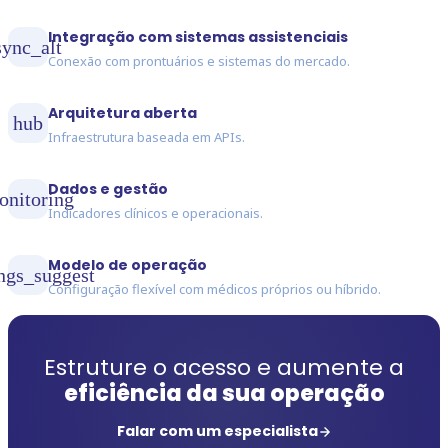
Integração com sistemas assistenciais
sync_alt
Conexão com prontuários e sistemas do mercado.
Arquitetura aberta
hub
Infraestrutura baseada em APIs.
Dados e gestão
onitoring
Indicadores clínicos e operacionais.
Modelo de operação
ings_suggest
Configuração flexível com médicos próprios ou híbrido.
Estruture o acesso e aumente a
eficiência da sua operação
Falar com um especialista