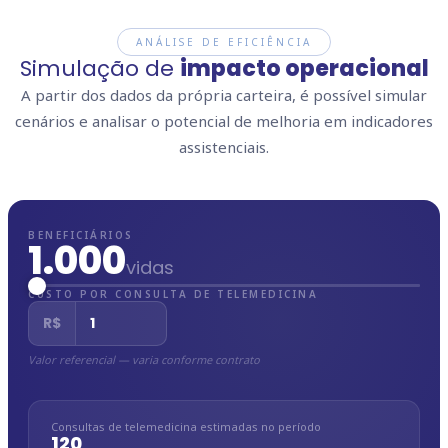
ANÁLISE DE EFICIÊNCIA
Simulação de
impacto operacional
A partir dos dados da própria carteira, é possível simular
cenários e analisar o potencial de melhoria em indicadores
assistenciais.
BENEFICIÁRIOS
1.000
vidas
CUSTO POR CONSULTA DE TELEMEDICINA
R$
Valor referencial — varia conforme contrato
Consultas de telemedicina estimadas no período
120