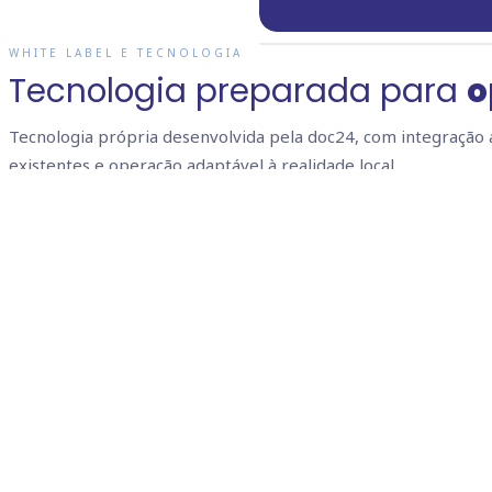
WHITE LABEL E TECNOLOGIA
Tecnologia preparada para
o
Tecnologia própria desenvolvida pela doc24, com integração 
existentes e operação adaptável à realidade local.
palette
White label
Identidade visual e fluxos personalizados, alinhados à identidade do
órgão público.
sync_alt
Integração com sistemas existentes
Conexão com prontuários e sistemas já utilizados, sem necessidade 
substituição.