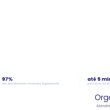
97
%
até
5
mi
dos atendimentos resolvidos digitalmente
para início do a
Org
Atendim