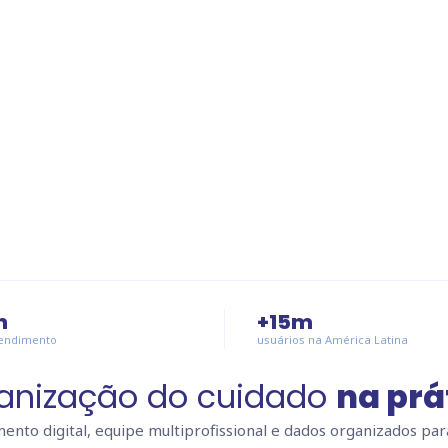
n
+
15
m
tendimento
usuários na América Latina
anização do cuidado
na prá
ento digital, equipe multiprofissional e dados organizados par