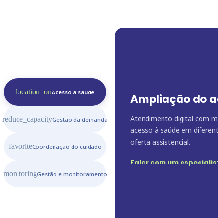
location_on
Acesso à saúde
Ampliação do a
Atendimento digital com mé
reduce_capacity
Gestão da demanda
acesso à saúde em diferente
oferta assistencial.
favorite
Coordenação do cuidado
Falar com um especialis
monitoring
Gestão e monitoramento