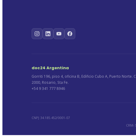
doc24 Argentina
Gorriti 196, piso 4, oficina B, Edificio Cubo A, Puerto Norte. 
2000, Rosario, Sta Fe.
+54 9 341 777 8946
CNPJ 34.185.452/0001-07
CRM-S