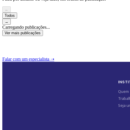
←
Todos
→
Carregando publicações...
Ver mais publicações
Falar com um especialista ➝‬
INST
Quem 
Traba
Seja u