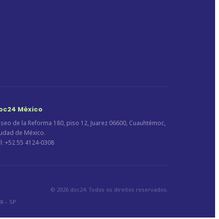
oc24 México
seo de la Reforma 180, piso 12, Juarez 06600, Cuauhtémoc,
udad de México.
l: +52 55 4124-0308
© 2026 doc24. Todos os direitos reservados.
8 – SP