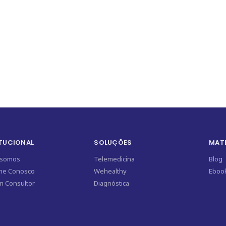
ITUCIONAL
SOLUÇÕES
MATE
somos
Telemedicina
Blog
lhe Conosco
Wehealthy
Ebook
m Consultor
Diagnóstica