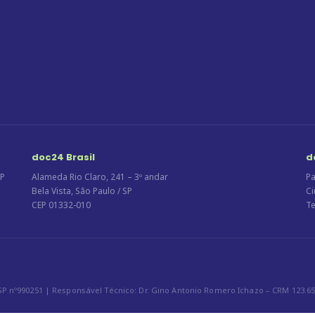
doc24 Brasil
d
CP
Alameda Rio Claro, 241 – 3º andar
Pa
Bela Vista, São Paulo / SP
Ci
CEP 01332-010
Te
P nº990251 | Responsável Técnico: Dr. Gino Antonio Romero Ichazo – CRM 123.65