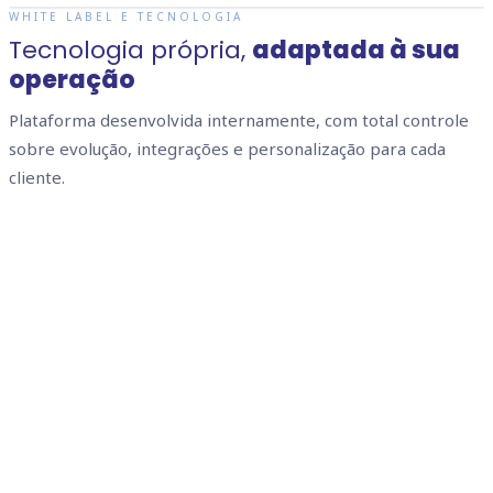
WHITE LABEL E TECNOLOGIA
Tecnologia própria,
adaptada à sua
operação
Plataforma desenvolvida internamente, com total controle
sobre evolução, integrações e personalização para cada
arrow_forward
arrow_forward
arrow_forward
cliente.
arrow_forward
arrow_forward
arrow_forward