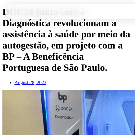
Skip
DOC24 junto com a
to
content
Diagnóstica revolucionam a
assistência à saúde por meio da
autogestão, em projeto com a
BP – A Beneficência
Portuguesa de São Paulo.
August 28, 2023