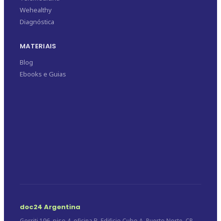
Wehealthy
Diagnóstica
MATERIAIS
Blog
Ebooks e Guias
doc24 Argentina
Gorriti 196, piso 4, oficina B, Edificio Cubo A, Puerto Norte. CP